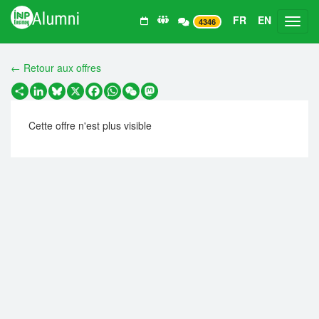
FR
EN
Toggl
4346
← Retour aux offres
Partager
LinkedIn
Bluesky
X
Facebook
WhatsApp
WeChat
Mastodon
Cette offre n'est plus visible