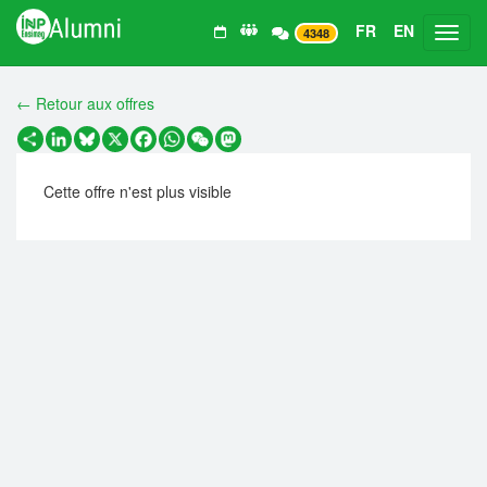
FR
EN
Toggl
4348
← Retour aux offres
Partager
LinkedIn
Bluesky
X
Facebook
WhatsApp
WeChat
Mastodon
Cette offre n'est plus visible