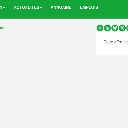
N
ACTUALITÉS
ANNUAIRE
EMPLOIS
res
Partager
LinkedIn
Bluesk
X
Cette offre n'