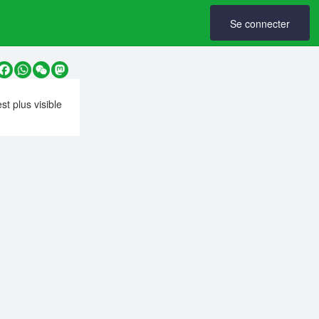
Se connecter
y
Facebook
WhatsApp
WeChat
Mastodon
est plus visible