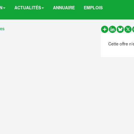
N
ACTUALITÉS
ANNUAIRE
EMPLOIS
res
Partager
LinkedIn
Bluesk
X
Cette offre n'