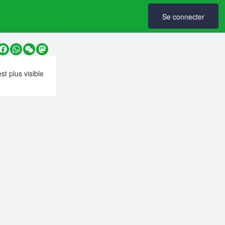
Se connecter
y
Facebook
WhatsApp
WeChat
Mastodon
est plus visible