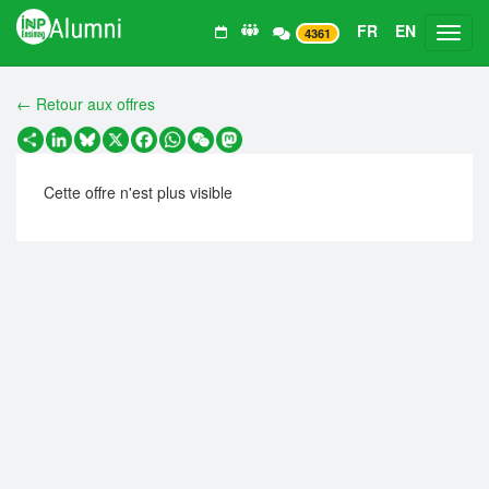
FR
EN
Toggl
4361
← Retour aux offres
Partager
LinkedIn
Bluesky
X
Facebook
WhatsApp
WeChat
Mastodon
Cette offre n'est plus visible