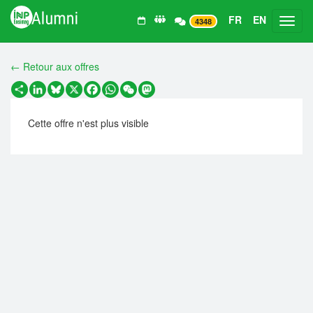
FR
EN
Toggl
4348
← Retour aux offres
Partager
LinkedIn
Bluesky
X
Facebook
WhatsApp
WeChat
Mastodon
Cette offre n'est plus visible