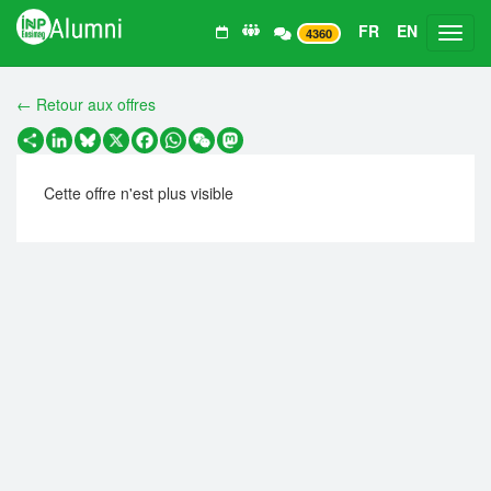
FR
EN
Toggl
4360
← Retour aux offres
Partager
LinkedIn
Bluesky
X
Facebook
WhatsApp
WeChat
Mastodon
Cette offre n'est plus visible