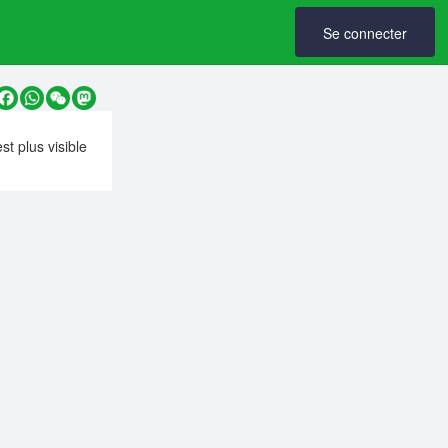
Se connecter
y
Facebook
WhatsApp
WeChat
Mastodon
est plus visible