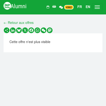
FR
EN
Toggl
4362
← Retour aux offres
Partager
LinkedIn
Bluesky
X
Facebook
WhatsApp
WeChat
Mastodon
Cette offre n'est plus visible