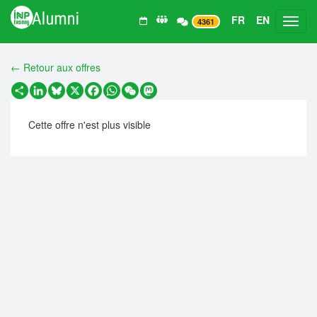
FR
EN
Toggl
4361
← Retour aux offres
Partager
LinkedIn
Bluesky
X
Facebook
WhatsApp
WeChat
Mastodon
Cette offre n'est plus visible