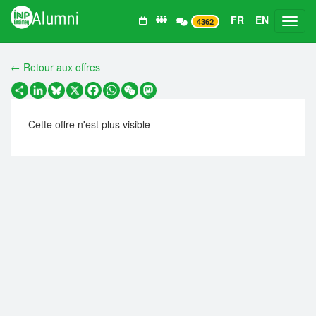
FR
EN
Toggl
4362
← Retour aux offres
Partager
LinkedIn
Bluesky
X
Facebook
WhatsApp
WeChat
Mastodon
Cette offre n'est plus visible