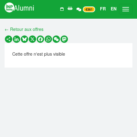
FR
EN
Toggl
4361
← Retour aux offres
Partager
LinkedIn
Bluesky
X
Facebook
WhatsApp
WeChat
Mastodon
Cette offre n'est plus visible