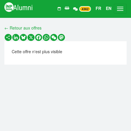
FR
EN
Toggl
4362
← Retour aux offres
Partager
LinkedIn
Bluesky
X
Facebook
WhatsApp
WeChat
Mastodon
Cette offre n'est plus visible