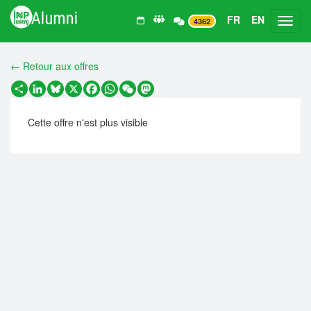
FR
EN
Toggl
4362
← Retour aux offres
Partager
LinkedIn
Bluesky
X
Facebook
WhatsApp
WeChat
Mastodon
Cette offre n'est plus visible