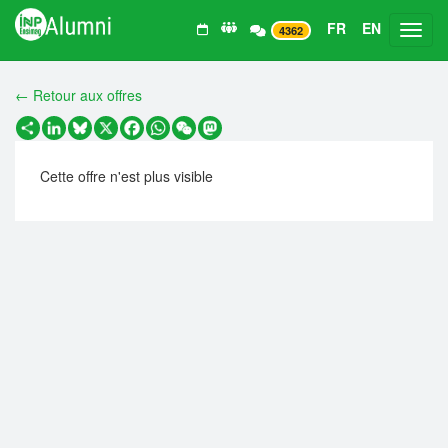
FR
EN
Toggl
4362
← Retour aux offres
Partager
LinkedIn
Bluesky
X
Facebook
WhatsApp
WeChat
Mastodon
Cette offre n'est plus visible