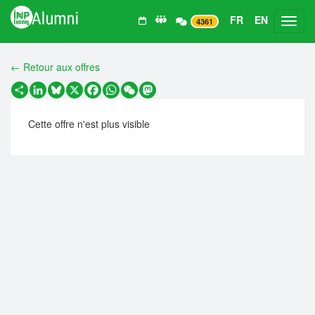
FR
EN
Toggl
4361
← Retour aux offres
Partager
LinkedIn
Bluesky
X
Facebook
WhatsApp
WeChat
Mastodon
Cette offre n'est plus visible