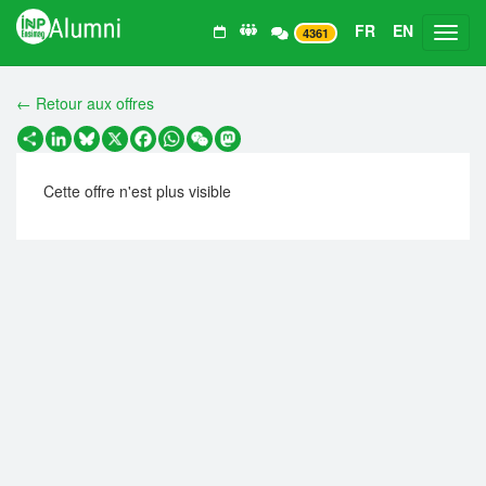
FR
EN
Toggl
4361
← Retour aux offres
Partager
LinkedIn
Bluesky
X
Facebook
WhatsApp
WeChat
Mastodon
Cette offre n'est plus visible