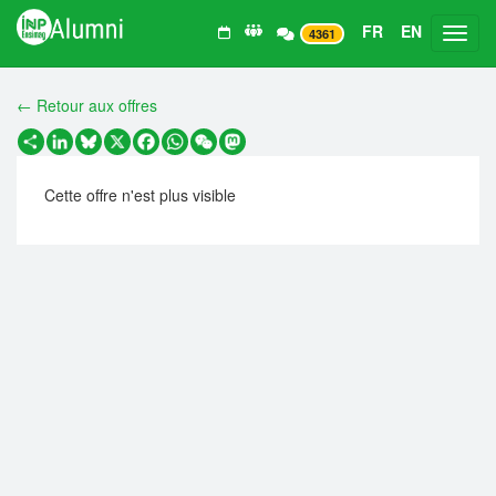
FR
EN
Toggl
4361
← Retour aux offres
Partager
LinkedIn
Bluesky
X
Facebook
WhatsApp
WeChat
Mastodon
Cette offre n'est plus visible