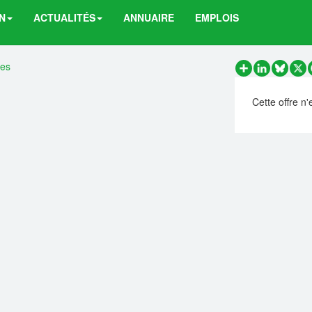
N
ACTUALITÉS
ANNUAIRE
EMPLOIS
res
Partager
LinkedIn
Bluesk
X
Cette offre n'