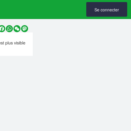
Se connecter
y
Facebook
WhatsApp
WeChat
Mastodon
est plus visible