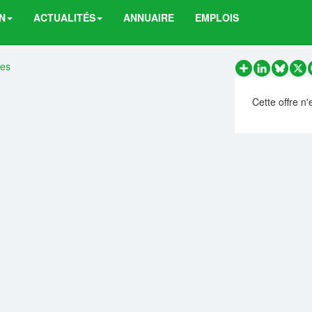
N
ACTUALITÉS
ANNUAIRE
EMPLOIS
res
Partager
LinkedIn
Bluesk
X
Cette offre n'