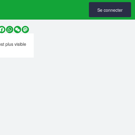
Se connecter
y
Facebook
WhatsApp
WeChat
Mastodon
est plus visible