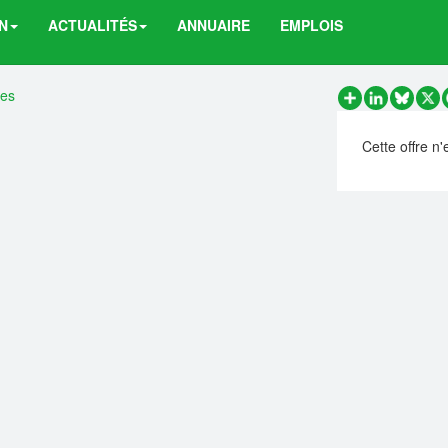
N
ACTUALITÉS
ANNUAIRE
EMPLOIS
res
Partager
LinkedIn
Bluesk
X
Cette offre n'