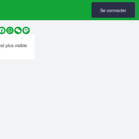
Se connecter
y
Facebook
WhatsApp
WeChat
Mastodon
est plus visible