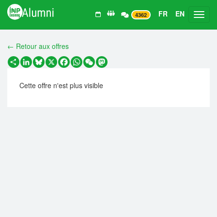
FR
EN
Toggl
4362
← Retour aux offres
Partager
LinkedIn
Bluesky
X
Facebook
WhatsApp
WeChat
Mastodon
Cette offre n'est plus visible