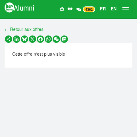
FR
EN
Toggl
4362
← Retour aux offres
Partager
LinkedIn
Bluesky
X
Facebook
WhatsApp
WeChat
Mastodon
Cette offre n'est plus visible