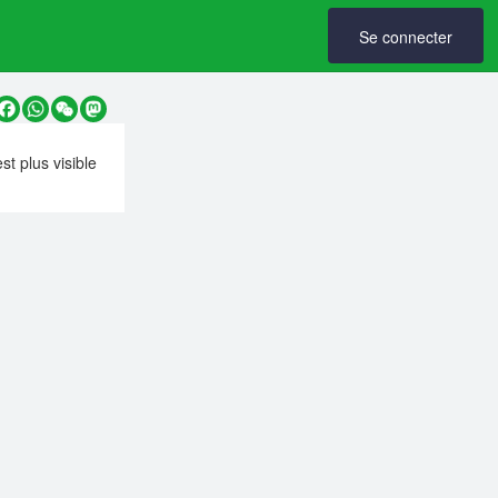
Se connecter
y
Facebook
WhatsApp
WeChat
Mastodon
est plus visible