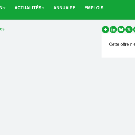
N
ACTUALITÉS
ANNUAIRE
EMPLOIS
res
Partager
LinkedIn
Bluesk
X
Cette offre n'