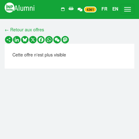
FR
EN
Toggl
4361
← Retour aux offres
Partager
LinkedIn
Bluesky
X
Facebook
WhatsApp
WeChat
Mastodon
Cette offre n'est plus visible