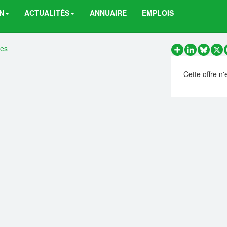
N
ACTUALITÉS
ANNUAIRE
EMPLOIS
res
Partager
LinkedIn
Bluesk
X
Cette offre n'