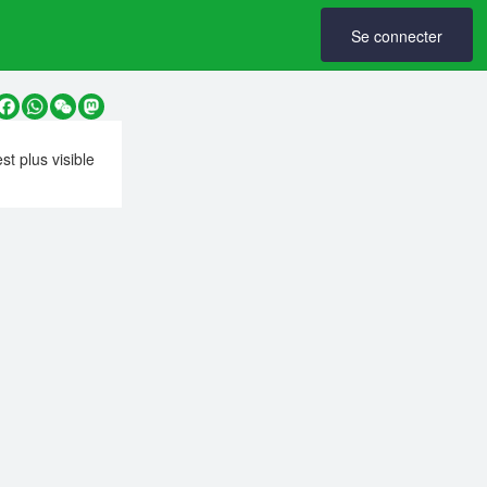
Se connecter
y
Facebook
WhatsApp
WeChat
Mastodon
est plus visible