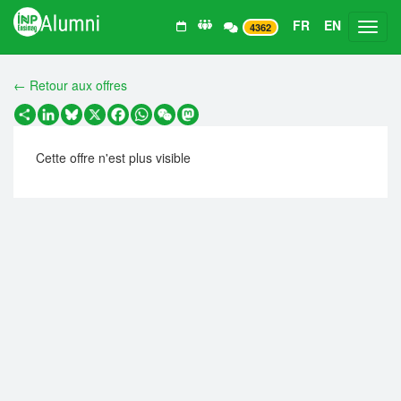
FR
EN
Toggl
4362
← Retour aux offres
Partager
LinkedIn
Bluesky
X
Facebook
WhatsApp
WeChat
Mastodon
Cette offre n'est plus visible