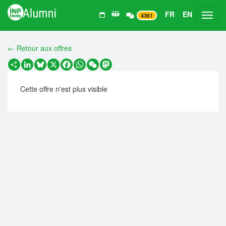
FR
EN
Toggl
4361
← Retour aux offres
Partager
LinkedIn
Bluesky
X
Facebook
WhatsApp
WeChat
Mastodon
Cette offre n'est plus visible