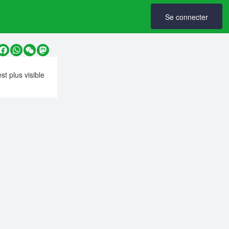
Se connecter
y
Facebook
WhatsApp
WeChat
Mastodon
est plus visible