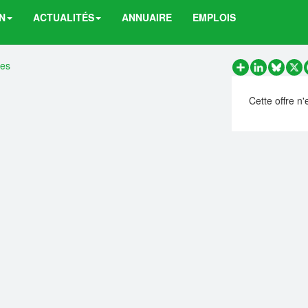
N
ACTUALITÉS
ANNUAIRE
EMPLOIS
res
Partager
LinkedIn
Bluesk
X
Cette offre n'