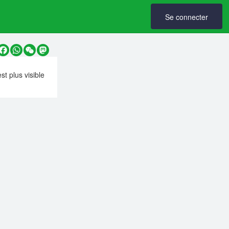
Se connecter
y
Facebook
WhatsApp
WeChat
Mastodon
est plus visible