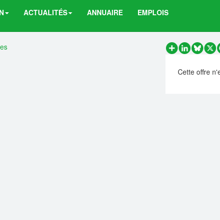
N
ACTUALITÉS
ANNUAIRE
EMPLOIS
res
Partager
LinkedIn
Bluesk
X
Cette offre n'