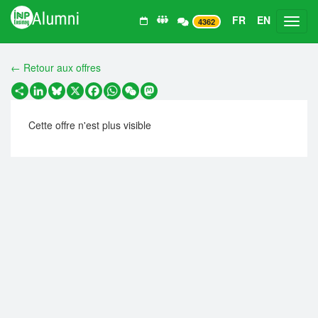
FR
EN
Toggl
4362
← Retour aux offres
Partager
LinkedIn
Bluesky
X
Facebook
WhatsApp
WeChat
Mastodon
Cette offre n'est plus visible