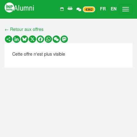
FR
EN
Toggl
4362
← Retour aux offres
Partager
LinkedIn
Bluesky
X
Facebook
WhatsApp
WeChat
Mastodon
Cette offre n'est plus visible