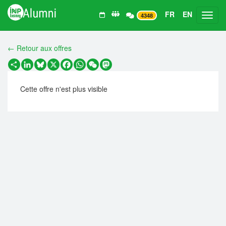
FR
EN
Toggl
4348
← Retour aux offres
Partager
LinkedIn
Bluesky
X
Facebook
WhatsApp
WeChat
Mastodon
Cette offre n'est plus visible