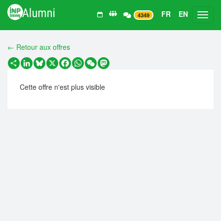
FR
EN
Toggl
4349
← Retour aux offres
Partager
LinkedIn
Bluesky
X
Facebook
WhatsApp
WeChat
Mastodon
Cette offre n'est plus visible