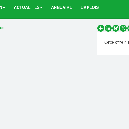
N
ACTUALITÉS
ANNUAIRE
EMPLOIS
res
Partager
LinkedIn
Bluesk
X
Cette offre n'