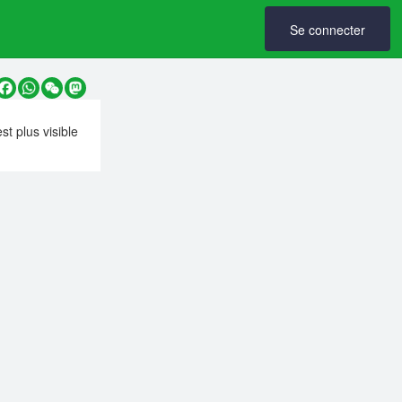
Se connecter
y
Facebook
WhatsApp
WeChat
Mastodon
est plus visible