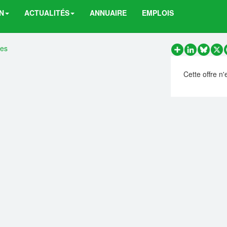
N
ACTUALITÉS
ANNUAIRE
EMPLOIS
res
Partager
LinkedIn
Bluesk
X
Cette offre n'