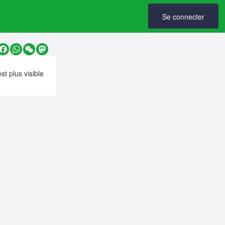
Se connecter
y
Facebook
WhatsApp
WeChat
Mastodon
est plus visible