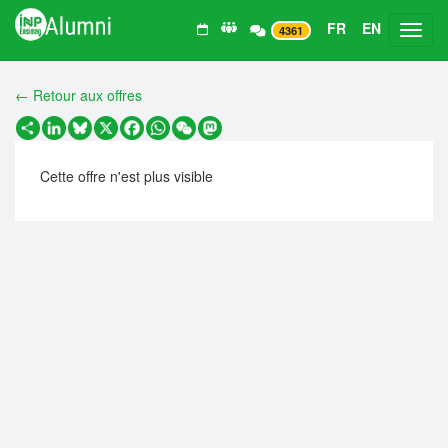
FR
EN
Toggl
4361
← Retour aux offres
Partager
LinkedIn
Bluesky
X
Facebook
WhatsApp
WeChat
Mastodon
Cette offre n'est plus visible