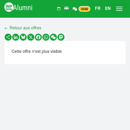
FR
EN
Toggl
4348
← Retour aux offres
Partager
LinkedIn
Bluesky
X
Facebook
WhatsApp
WeChat
Mastodon
Cette offre n'est plus visible