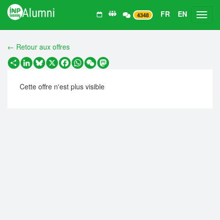
FR
EN
Toggl
4348
← Retour aux offres
Partager
LinkedIn
Bluesky
X
Facebook
WhatsApp
WeChat
Mastodon
Cette offre n'est plus visible