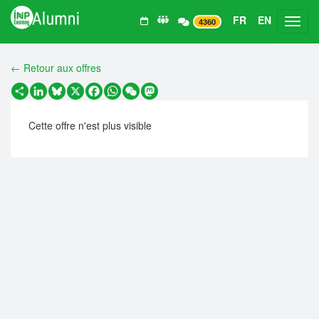
FR
EN
Toggl
4360
← Retour aux offres
Partager
LinkedIn
Bluesky
X
Facebook
WhatsApp
WeChat
Mastodon
Cette offre n'est plus visible