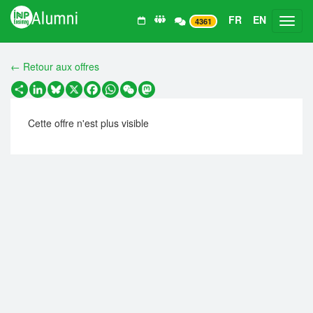
FR
EN
Toggl
4361
← Retour aux offres
Partager
LinkedIn
Bluesky
X
Facebook
WhatsApp
WeChat
Mastodon
Cette offre n'est plus visible