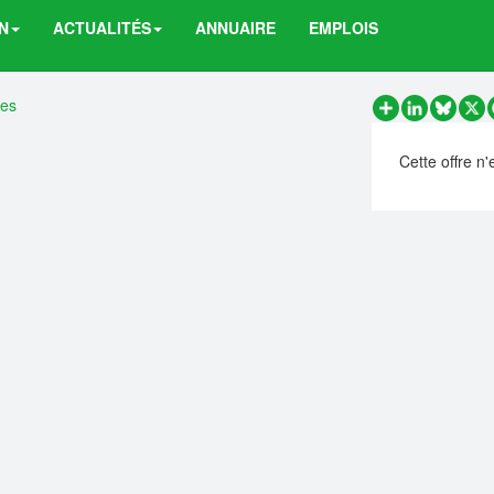
N
ACTUALITÉS
ANNUAIRE
EMPLOIS
res
Partager
LinkedIn
Bluesk
X
Cette offre n'