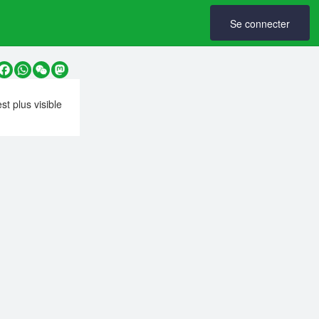
Se connecter
y
Facebook
WhatsApp
WeChat
Mastodon
est plus visible