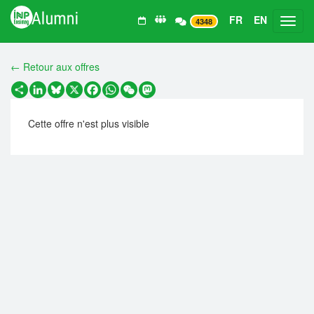
FR
EN
Toggl
4348
← Retour aux offres
Partager
LinkedIn
Bluesky
X
Facebook
WhatsApp
WeChat
Mastodon
Cette offre n'est plus visible