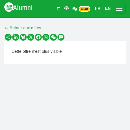
FR
EN
Toggl
4348
← Retour aux offres
Partager
LinkedIn
Bluesky
X
Facebook
WhatsApp
WeChat
Mastodon
Cette offre n'est plus visible