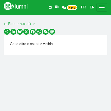
FR
EN
Toggl
4349
← Retour aux offres
Partager
LinkedIn
Bluesky
X
Facebook
WhatsApp
WeChat
Mastodon
Cette offre n'est plus visible