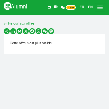
FR
EN
Toggl
4349
← Retour aux offres
Partager
LinkedIn
Bluesky
X
Facebook
WhatsApp
WeChat
Mastodon
Cette offre n'est plus visible