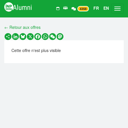
FR
EN
Toggl
4358
← Retour aux offres
Partager
LinkedIn
Bluesky
X
Facebook
WhatsApp
WeChat
Mastodon
Cette offre n'est plus visible