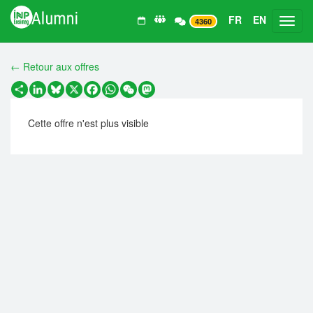
FR
EN
Toggl
4360
← Retour aux offres
Partager
LinkedIn
Bluesky
X
Facebook
WhatsApp
WeChat
Mastodon
Cette offre n'est plus visible