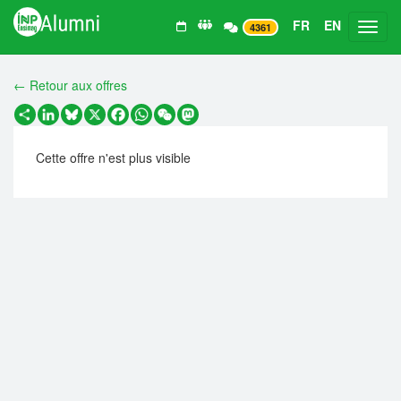
FR
EN
Toggl
4361
← Retour aux offres
Partager
LinkedIn
Bluesky
X
Facebook
WhatsApp
WeChat
Mastodon
Cette offre n'est plus visible