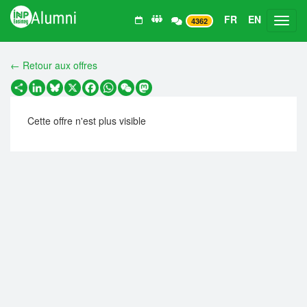
FR
EN
Toggl
4362
← Retour aux offres
Partager
LinkedIn
Bluesky
X
Facebook
WhatsApp
WeChat
Mastodon
Cette offre n'est plus visible